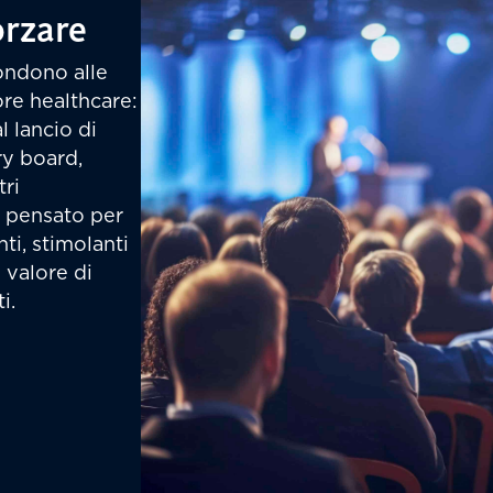
orzare
ondono alle
ore healthcare:
l lancio di
ry board,
tri
è pensato per
ti, stimolanti
 valore di
i.