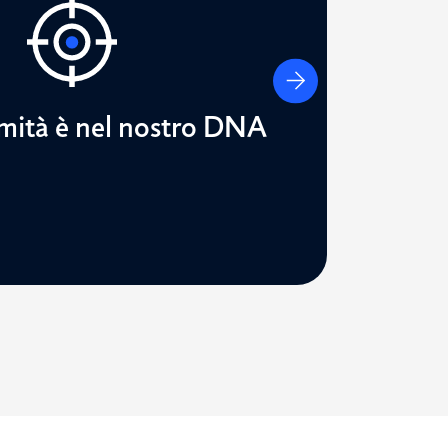
health più complesse.
a e risposte rapide nel rispetto
ale interno dedicato, garantiamo
mità è nel nostro DNA