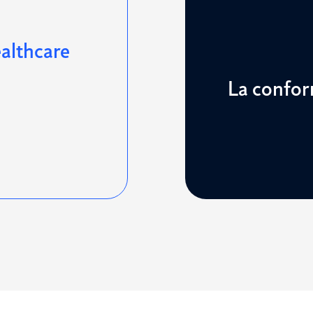
delle normative 
althcare
gestione rigoros
Con un team leg
La confor