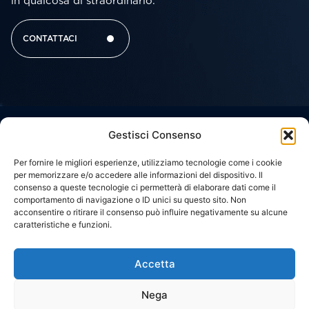
in qualcosa di straordinario.
CONTATTACI
Gestisci Consenso
Corporate
Link
Contatti
Headquarter
Brussels
Social network
utili
Office
IL
LAVORA
Viale
Per fornire le migliori esperienze, utilizziamo tecnologie come i cookie
Della
CODICE
c/o
per memorizzare e/o accedere alle informazioni del dispositivo. Il
GRUPPO
CON
Giovine
Silversquare
ETICO
consenso a queste tecnologie ci permetterà di elaborare dati come il
NOI
Italia,
Central
COSA
comportamento di navigazione o ID unici su questo sito. Non
17
WHISTLEBLOWING
50122,
Cantersteen
FACCIAMO
CONTATTACI
acconsentire o ritirare il consenso può influire negativamente su alcune
Florence,
47,
caratteristiche e funzioni.
ITALY
PRIVACY
1000,
PROGETTI
Brussels,
POLICY
Via
BELGIUM
Zuretti,
Accetta
COOKIE
34
20125,
POLICY
Milan,
Nega
ITALY