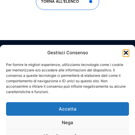
TORNA ALL'ELENCO
Gestisci Consenso
Corporate
Link
Contatti
Headquarter
Brussels
Social network
utili
Office
IL
LAVORA
Viale
Per fornire le migliori esperienze, utilizziamo tecnologie come i cookie
Della
CODICE
c/o
per memorizzare e/o accedere alle informazioni del dispositivo. Il
GRUPPO
CON
Giovine
Silversquare
ETICO
consenso a queste tecnologie ci permetterà di elaborare dati come il
NOI
Italia,
Central
COSA
comportamento di navigazione o ID unici su questo sito. Non
17
WHISTLEBLOWING
50122,
Cantersteen
FACCIAMO
CONTATTACI
acconsentire o ritirare il consenso può influire negativamente su alcune
Florence,
47,
caratteristiche e funzioni.
ITALY
PRIVACY
1000,
PROGETTI
Brussels,
POLICY
Via
BELGIUM
Zuretti,
Accetta
COOKIE
34
20125,
POLICY
Milan,
Nega
ITALY
© 2026 OIC Srl – Tutti i diritti riservati – P.IVA e C.F.